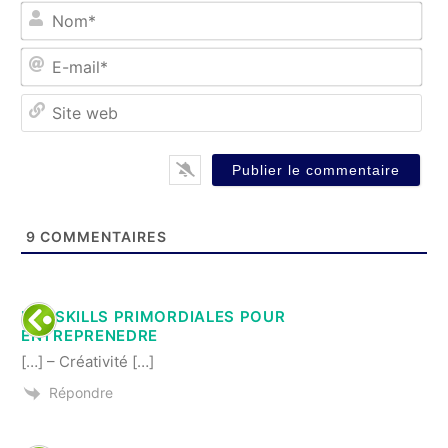
No
E-
mai
Sit
we
9
COMMENTAIRES
LES SKILLS PRIMORDIALES POUR
ENTREPRENEDRE
[…] – Créativité […]
Répondre