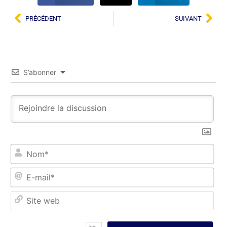
PRÉCÉDENT
SUIVANT
S’abonner
No
E-
mai
Sit
we